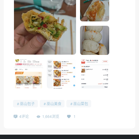
❆
巫山包子
巫山美食
巫山菜包
4评论
1,664浏览
1