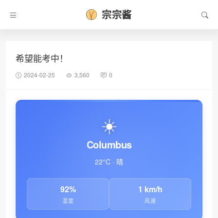
宗宗酱
希望能考中！
2024-02-25
3,560
0
☀️
Columbus
22°C · 晴
92%
1 km/h
湿度
风速