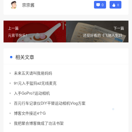
宗宗酱
0
0
上一篇
下一篇
元宵节快乐！
还挺好看的《飞驰人生2》
相关文章
未来五天请叫我易妈妈
91元入手猛犸a2无线麦克
入手GoPro7运动相机
百元行车记录仪DIY平替运动相机Vlog方案
博客文件接近4个G
我把聚合博客做成了功法书架