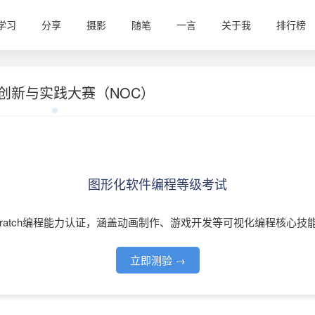
学习
分享
摄影
随笔
一言
关于我
排行榜
创新与实践大赛（NOC）
图形化软件编程等级考试
❅
cratch编程能力认证，涵盖动画制作、游戏开发等可视化编程核心技
立即测验 →