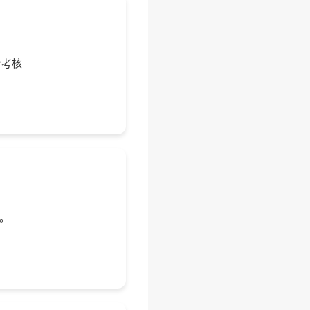
阶考核
。