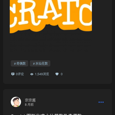
奇偶数
水仙花数
0评论
1,549浏览
0
宗宗酱
8 月前
•